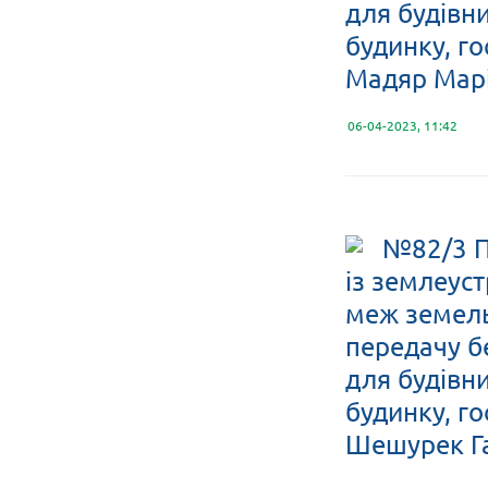
для будівн
будинку, го
Мадяр Марі
06-04-2023, 11:42
№82/3 П
із землеус
меж земельн
передачу б
для будівн
будинку, го
Шешурек Га