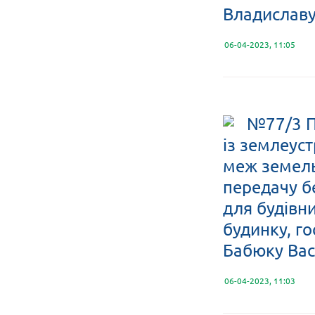
Владислав
06-04-2023, 11:05
№77/3 П
із землеус
меж земельн
передачу б
для будівн
будинку, го
Бабюку Ва
06-04-2023, 11:03