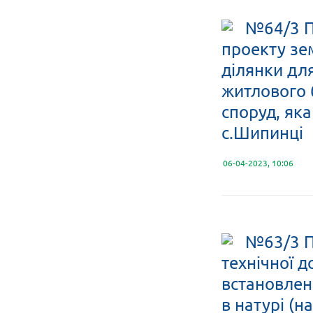
№64/3 П
проекту зе
ділянки дл
житлового 
споруд, яка
с.Шипинці
06-04-2023, 10:06
№63/3 П
технічної 
встановлен
в натурі (н