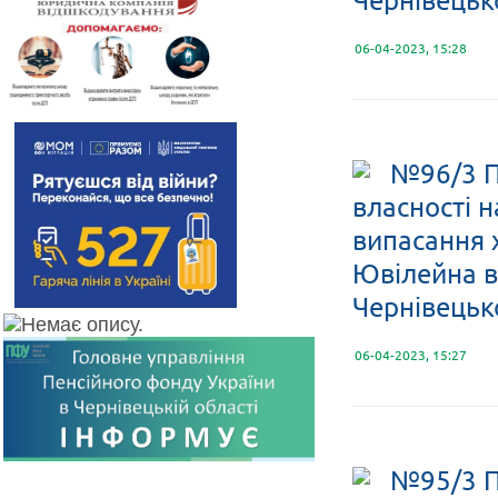
06-04-2023, 15:28
№96/3 П
власності н
випасання 
Ювілейна в
Чернівецько
06-04-2023, 15:27
№95/3 П