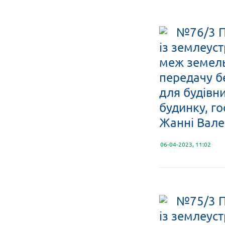
№76/3 П
із землеус
меж земельн
передачу б
для будівн
будинку, го
Жанні Валер
06-04-2023, 11:02
№75/3 П
із землеус