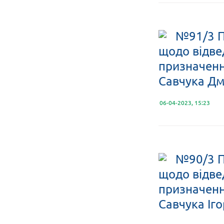
№91/3 П
щодо відве
призначення
Савчука Дм
06-04-2023, 15:23
№90/3 П
щодо відве
призначення
Савчука Іг