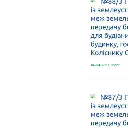
№88/3 П
із землеус
меж земельн
передачу б
для будівн
будинку, го
Коліснику 
06-04-2023, 15:21
№87/3 П
із землеус
меж земельн
передачу б