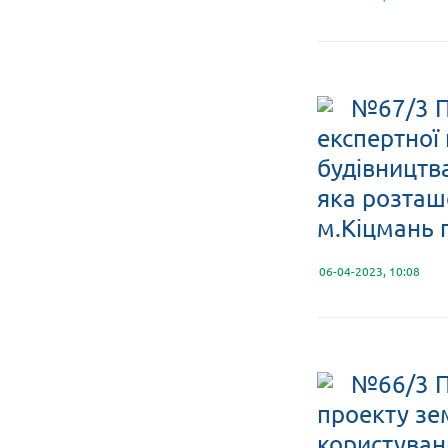
№67/3 П
експертної
будівництва
яка розташ
м.Кіцмань 
06-04-2023, 10:08
№66/3 П
проекту зе
користуван