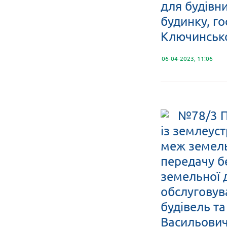
для будівн
будинку, го
Ключинсько
06-04-2023, 11:06
№78/3 П
із землеус
меж земельн
передачу б
земельної 
обслуговув
будівель т
Васильовичу