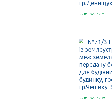
гр.Денищук
06-04-2023, 10:21
№71/3 П
із землеус
меж земельн
передачу б
для будівн
будинку, го
гр.Чешику
06-04-2023, 10:19