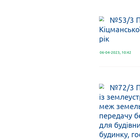
№53/3 П
Кіцмансько
рік
06-04-2023, 10:42
№72/3 П
із землеус
меж земельн
передачу б
для будівн
будинку, го