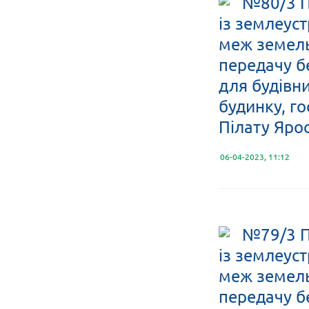
№80/3 П
із землеус
меж земельн
передачу б
для будівн
будинку, го
Пілату Яро
06-04-2023, 11:12
№79/3 П
із землеус
меж земельн
передачу б