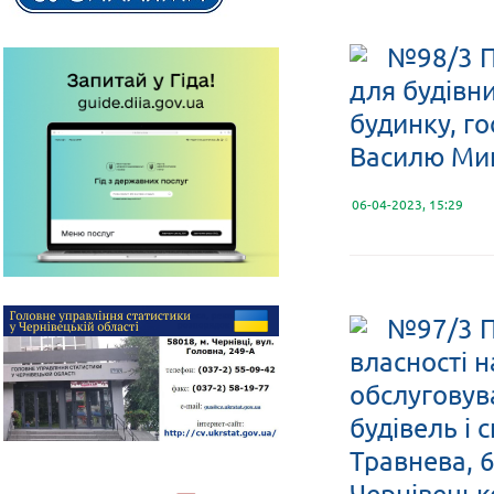
№98/3 П
для будівн
будинку, го
Василю Ми
06-04-2023, 15:29
№97/3 П
власності н
обслуговув
будівель і 
Травнева, 6
Чернівецько