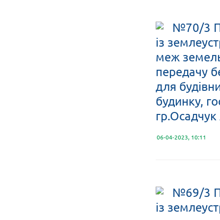
№70/3 П
із землеус
меж земельн
передачу б
для будівн
будинку, го
гр.Осадчук
06-04-2023, 10:11
№69/3 П
із землеус