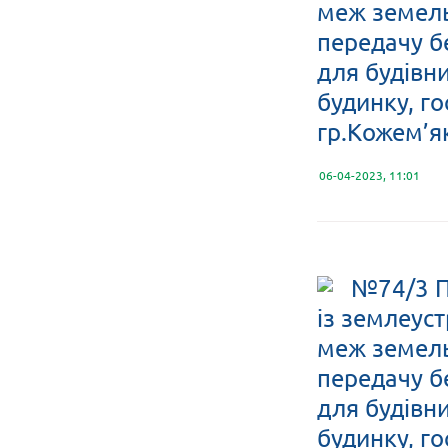
меж земельн
передачу б
для будівн
будинку, го
гр.Кожем’як
06-04-2023, 11:01
№74/3 П
із землеус
меж земельн
передачу б
для будівн
будинку, го