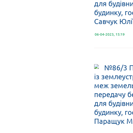
для будівн
будинку, го
Савчук Юлі
06-04-2023, 15:19
№86/3 П
із землеус
меж земельн
передачу б
для будівн
будинку, го
Паращук Ма