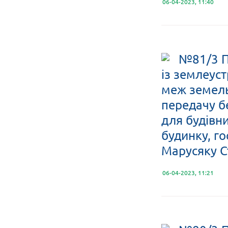
06-04-2023, 11:40
№81/3 П
із землеус
меж земельн
передачу б
для будівн
будинку, го
Марусяку С
06-04-2023, 11:21