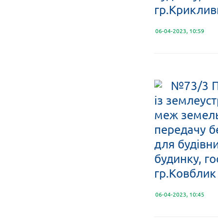
гр.Криклив
06-04-2023, 10:59
№73/3 П
із землеус
меж земельн
передачу б
для будівн
будинку, го
гр.Ковблик 
06-04-2023, 10:45