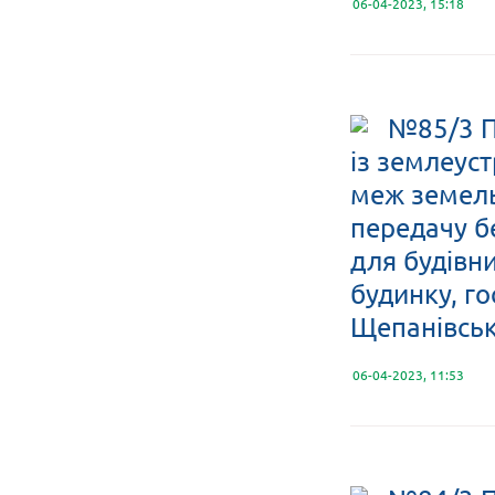
06-04-2023, 15:18
№85/3 П
із землеус
меж земельн
передачу б
для будівн
будинку, го
Щепанівськ
06-04-2023, 11:53