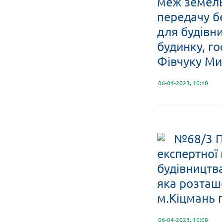
меж земельн
передачу б
для будівн
будинку, го
Фівчуку Ми
06-04-2023, 10:10
№68/3 П
експертної
будівництва
яка розташ
м.Кіцмань 
06-04-2023, 10:08