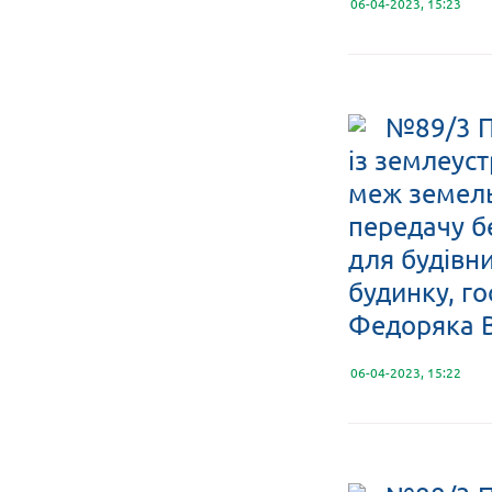
06-04-2023, 15:23
№89/3 П
із землеус
меж земельн
передачу б
для будівн
будинку, го
Федоряка 
06-04-2023, 15:22