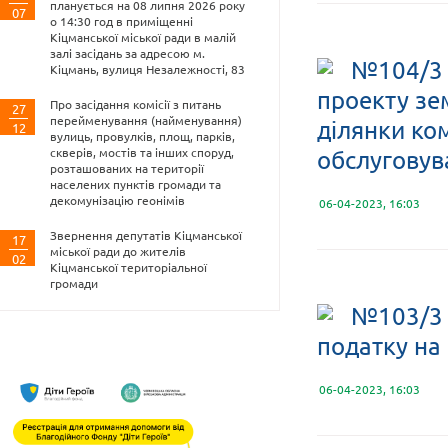
планується на 08 липня 2026 року
07
о 14:30 год в приміщенні
Кіцманської міської ради в малій
залі засідань за адресою м.
№104/3 
Кіцмань, вулиця Незалежності, 83
проекту зе
Про засідання комісії з питань
27
перейменування (найменування)
ділянки ко
12
вулиць, провулків, площ, парків,
скверів, мостів та інших споруд,
обслуговува
розташованих на території
населених пунктів громади та
декомунізацію геонімів
06-04-2023, 16:03
Звернення депутатів Кіцманської
17
міської ради до жителів
02
Кіцманської територіальної
громади
№103/3 
податку на 
06-04-2023, 16:03