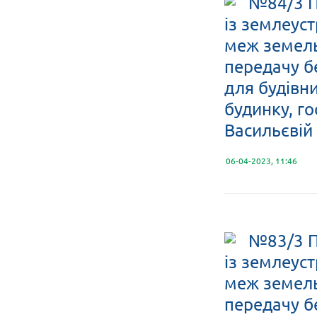
№84/3 П
із землеус
меж земельн
передачу б
для будівн
будинку, го
Васильєвій 
06-04-2023, 11:46
№83/3 П
із землеус
меж земельн
передачу б