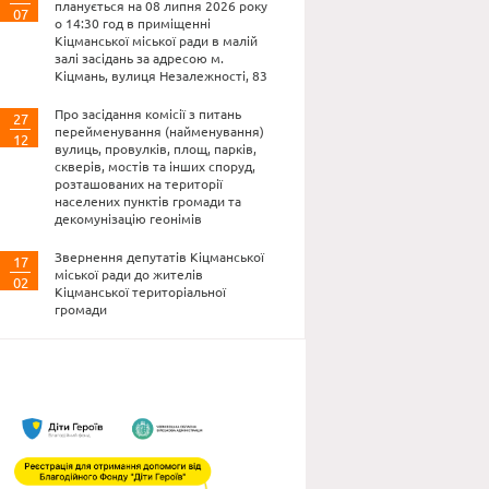
планується на 08 липня 2026 року
07
о 14:30 год в приміщенні
Кіцманської міської ради в малій
залі засідань за адресою м.
Кіцмань, вулиця Незалежності, 83
Про засідання комісії з питань
27
перейменування (найменування)
12
вулиць, провулків, площ, парків,
скверів, мостів та інших споруд,
розташованих на території
населених пунктів громади та
декомунізацію геонімів
Звернення депутатів Кіцманської
17
міської ради до жителів
02
Кіцманської територіальної
громади