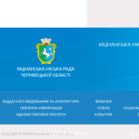
КІЦМАНСЬКА МІ
ВІДДІЛ МІСТОБУДУВАННЯ ТА АРХІТЕКТУРИ
ФІНАНСИ
ПУБЛІЧНА ІНФОРМАЦІЯ
ОСВІТА
СОЦІАЛ
АДМІНІСТРАТИВНІ ПОСЛУГИ
КУЛЬТУРА
Copyright © 2026 Кіцманська міська рада
КАДРОВА ДІЯЛЬНІСТЬ
ГІД з 