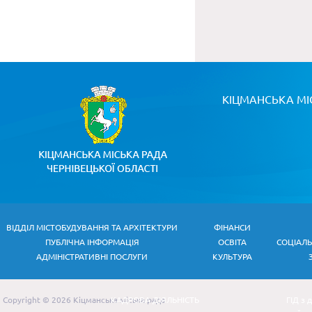
КІЦМАНСЬКА МІ
ВІДДІЛ МІСТОБУДУВАННЯ ТА АРХІТЕКТУРИ
ФІНАНСИ
ПУБЛІЧНА ІНФОРМАЦІЯ
ОСВІТА
СОЦІАЛ
АДМІНІСТРАТИВНІ ПОСЛУГИ
КУЛЬТУРА
Copyright © 2026 Кіцманська міська рада
КАДРОВА ДІЯЛЬНІСТЬ
ГІД з 