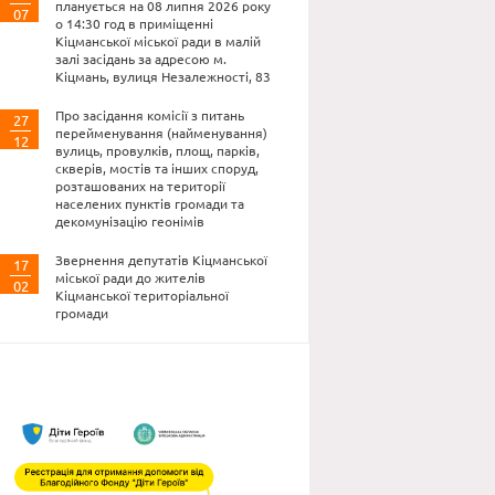
планується на 08 липня 2026 року
07
о 14:30 год в приміщенні
Кіцманської міської ради в малій
залі засідань за адресою м.
Кіцмань, вулиця Незалежності, 83
Про засідання комісії з питань
27
перейменування (найменування)
12
вулиць, провулків, площ, парків,
скверів, мостів та інших споруд,
розташованих на території
населених пунктів громади та
декомунізацію геонімів
Звернення депутатів Кіцманської
17
міської ради до жителів
02
Кіцманської територіальної
громади