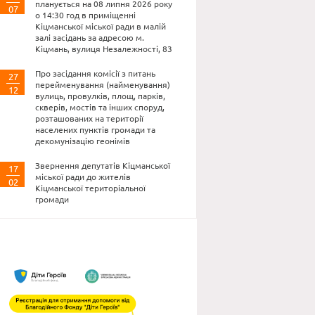
планується на 08 липня 2026 року
07
о 14:30 год в приміщенні
Кіцманської міської ради в малій
залі засідань за адресою м.
Кіцмань, вулиця Незалежності, 83
Про засідання комісії з питань
27
перейменування (найменування)
12
вулиць, провулків, площ, парків,
скверів, мостів та інших споруд,
розташованих на території
населених пунктів громади та
декомунізацію геонімів
Звернення депутатів Кіцманської
17
міської ради до жителів
02
Кіцманської територіальної
громади