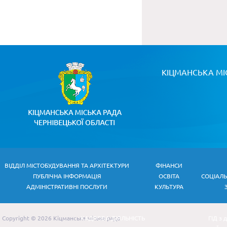
КІЦМАНСЬКА МІ
ВІДДІЛ МІСТОБУДУВАННЯ ТА АРХІТЕКТУРИ
ФІНАНСИ
ПУБЛІЧНА ІНФОРМАЦІЯ
ОСВІТА
СОЦІАЛ
АДМІНІСТРАТИВНІ ПОСЛУГИ
КУЛЬТУРА
Copyright © 2026 Кіцманська міська рада
КАДРОВА ДІЯЛЬНІСТЬ
ГІД з 