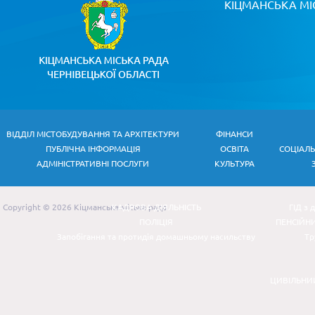
КІЦМАНСЬКА МІ
ВІДДІЛ МІСТОБУДУВАННЯ ТА АРХІТЕКТУРИ
ФІНАНСИ
ПУБЛІЧНА ІНФОРМАЦІЯ
ОСВІТА
СОЦІАЛ
АДМІНІСТРАТИВНІ ПОСЛУГИ
КУЛЬТУРА
Copyright © 2026 Кіцманська міська рада
КАДРОВА ДІЯЛЬНІСТЬ
ГІД з 
ПОЛІЦІЯ
ПЕНСІЙН
Запобігання та протидія домашньому насильству
Тр
ЦИВІЛЬНИ