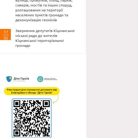
вулиць, провулків, площ, парків,
скверів, мостів та інших споруд,
розташованих на території
населених пунктів громади та
декомунізацію геонімів
Звернення депутатів Кіцманської
17
міської ради до жителів
02
Кіцманської територіальної
громади