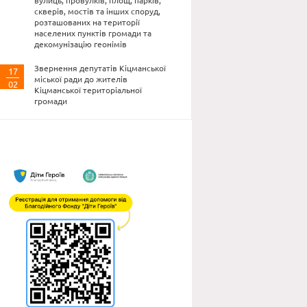
вулиць, провулків, площ, парків,
скверів, мостів та інших споруд,
розташованих на території
населених пунктів громади та
декомунізацію геонімів
Звернення депутатів Кіцманської
17
міської ради до жителів
02
Кіцманської територіальної
громади