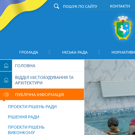
КОНТАКТИ
З
ГРОМАДА
МІСЬКА РАДА
НОРМАТИВН
ГОЛОВНА
ВІДДІЛ МІСТОБУДУВАННЯ ТА
АРХІТЕКТУРИ
ПУБЛІЧНА ІНФОРМАЦІЯ
ПРОЕКТИ РІШЕНЬ РАДИ
РІШЕННЯ РАДИ
ПРОЕКТИ РІШЕНЬ
ВИКОНКОМУ