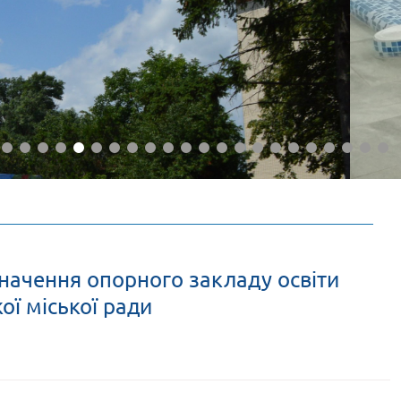
начення опорного закладу освіти
ої міської ради