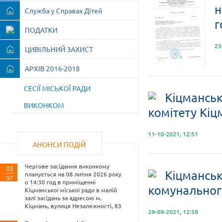
н
Служба у Справах Дітей
г
ПОДАТКИ
25
ЦИВІЛЬНИЙ ЗАХИСТ
АРХІВ 2016-2018
СЕСІЇ МІСЬКОЇ РАДИ
Кіцманськ
ВИКОНКОМ
комітету Кіц
11-10-2021, 12:51
АНОНСИ ПОДІЙ
Чергове засідання виконкому
03
Кіцманськ
планується на 08 липня 2026 року
07
о 14:30 год в приміщенні
комунальног
Кіцманської міської ради в малій
залі засідань за адресою м.
Кіцмань, вулиця Незалежності, 83
29-09-2021, 12:58