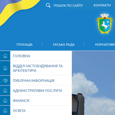
КОНТАКТИ
З
ГРОМАДА
МІСЬКА РАДА
НОРМАТИВН
ГОЛОВНА
ВІДДІЛ МІСТОБУДУВАННЯ ТА
АРХІТЕКТУРИ
ПУБЛІЧНА ІНФОРМАЦІЯ
АДМІНІСТРАТИВНІ ПОСЛУГИ
ФІНАНСИ
ОСВІТА