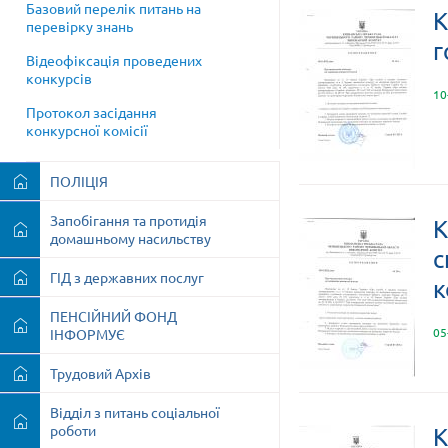
Базовий перелік питань на
К
перевірку знань
г
Відеофіксація проведених
конкурсів
10
Протокол засідання
конкурсної комісії
ПОЛІЦІЯ
Запобігання та протидія
К
домашньому насильству
с
ГІД з державних послуг
к
ПЕНСІЙНИЙ ФОНД
05
ІНФОРМУЄ
Трудовий Архів
Відділ з питань соціальної
роботи
К