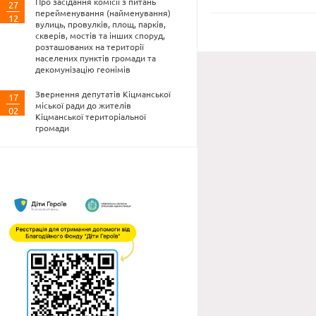
Про засідання комісії з питань
27
перейменування (найменування)
12
вулиць, провулків, площ, парків,
скверів, мостів та інших споруд,
розташованих на території
населених пунктів громади та
декомунізацію геонімів
Звернення депутатів Кіцманської
17
міської ради до жителів
02
Кіцманської територіальної
громади